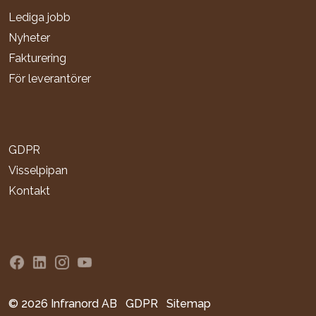
Lediga jobb
Nyheter
Fakturering
För leverantörer
GDPR
Visselpipan
Kontakt
Infranord Facebook
Infranord Linkedin
Infranord Instagram
Infranord YouTube
© 2026 Infranord AB
GDPR
Sitemap