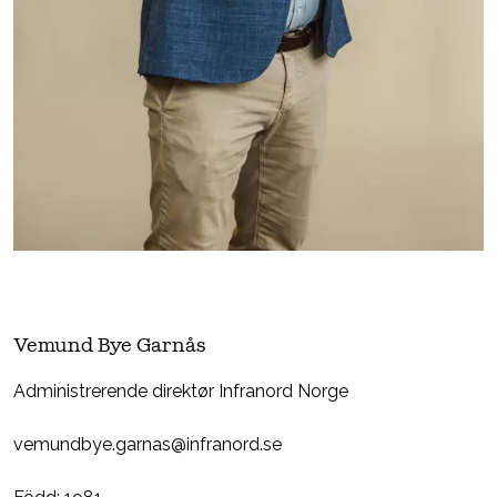
Vemund Bye Garnås
Administrerende direktør Infranord Norge
vemundbye.garnas@infranord.se