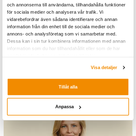
mikael.thorslund@infranord.se
och annonserna till användarna, tillhandahålla funktioner
för sociala medier och analysera vår trafik. Vi
Född: 1967
vidarebefordrar även sådana identifierare och annan
Anställd sedan: 2025
information från din enhet till de sociala medier och
annons- och analysföretag som vi samarbetar med.
Erfarenhet: Chefsbefattningar inom Försäljning, Strategi,
Dessa kan i sin tur kombinera informationen med annan
Affärsutveckling, Projekt och Konstruktion på ABB,
information som du har tillhandahållit eller som de har
Bombardier, Balfour Beatty Rail och Northvolt.
samlat in när du har använt deras tjänster.
Utbildning: Civilingenjör Elektroteknik KTH och MBA
Visa detaljer
Handelshögskolan i Stockholm.
Tillåt alla
Anpassa