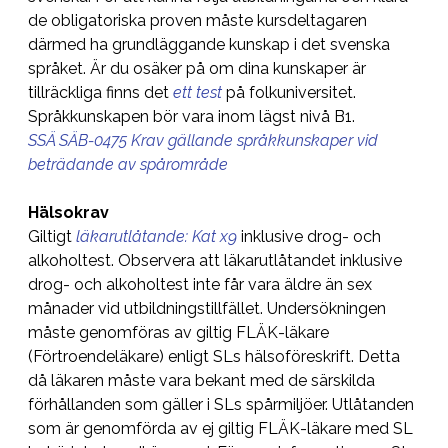
de obligatoriska proven måste kursdeltagaren
därmed ha grundläggande kunskap i det svenska
språket. Är du osäker på om dina kunskaper är
tillräckliga finns det
ett test
på folkuniversitet.
Språkkunskapen bör vara inom lägst nivå B1.
SSÄ SÄB-0475 Krav gällande språkkunskaper vid
beträdande av spårområde
Hälsokrav
Giltigt
läkarutlåtande: Kat x9
inklusive drog- och
alkoholtest. Observera att läkarutlåtandet inklusive
drog- och alkoholtest inte får vara äldre än sex
månader vid utbildningstillfället. Undersökningen
måste genomföras av giltig FLÄK-läkare
(Förtroendeläkare) enligt SLs hälsoföreskrift. Detta
då läkaren måste vara bekant med de särskilda
förhållanden som gäller i SLs spårmiljöer. Utlåtanden
som är genomförda av ej giltig FLÄK-läkare med SL