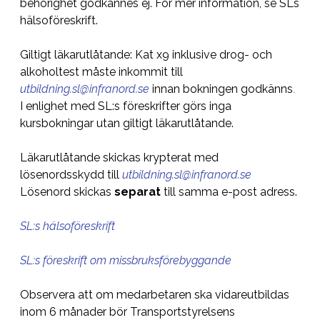
behörighet godkännes ej. För mer information, se SLs
hälsoföreskrift.
Giltigt läkarutlåtande: Kat x9 inklusive drog- och
alkoholtest måste inkommit till
utbildning.sl@infranord.se
innan bokningen godkänns
.
I enlighet med SL:s föreskrifter görs inga
kursbokningar utan giltigt läkarutlåtande.
Läkarutlåtande skickas krypterat med
lösenordsskydd till
utbildning.sl@infranord.se
Lösenord skickas
separat
till samma e-post adress.
SL:s hälsoföreskrift
SL:s föreskrift om missbruksförebyggande
Observera att om medarbetaren ska vidareutbildas
inom 6 månader bör Transportstyrelsens