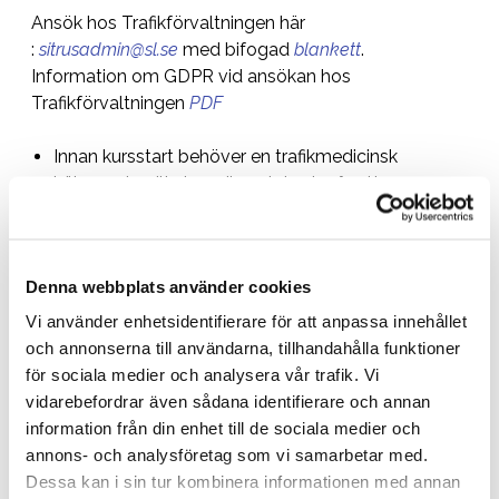
Ansök hos Trafikförvaltningen här
:
sitrusadmin@sl.se
med bifogad
blankett
.
Information om GDPR vid ansökan hos
Trafikförvaltningen
PDF
Innan kursstart behöver en trafikmedicinsk
hälsoundersökning göras. I den ingår ett
alkohol-och drogtest. Boka in undersökningen i
god tid innan kursstart för att vara säker på att
du hinner få provsvaren. Hälsoundersökningen
Denna webbplats använder cookies
ska genomföras av läkare som är godkänd att
utföra dessa undersökningar.
Vi använder enhetsidentifierare för att anpassa innehållet
och annonserna till användarna, tillhandahålla funktioner
Använd blanketten som finns under Hälsokrav. Skriv
för sociala medier och analysera vår trafik. Vi
ut och ta med till läkaren!
vidarebefordrar även sådana identifierare och annan
information från din enhet till de sociala medier och
För att undvika onödiga kostnader bokas inte
annons- och analysföretag som vi samarbetar med.
deltagare innan bekräftelse av registrering och intyg
Dessa kan i sin tur kombinera informationen med annan