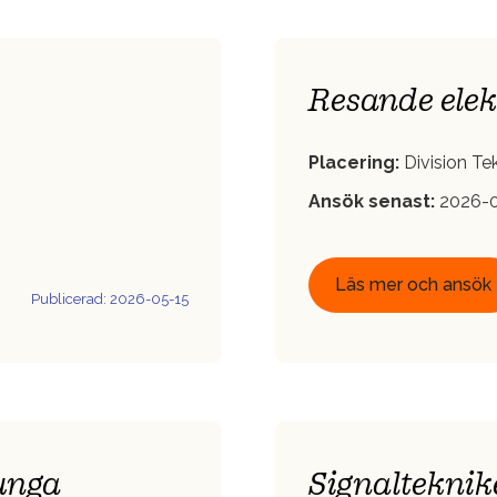
Resande elek
Placering:
Division Tek
Ansök senast:
2026-
Läs mer och ansök
Publicerad: 2026-05-15
junga
Signalteknike