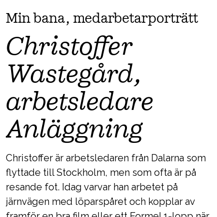
Min bana, medarbetarporträtt
Christoffer
Wastegård,
arbetsledare
Anläggning
Christoffer är arbetsledaren från Dalarna som
flyttade till Stockholm, men som ofta är på
resande fot. Idag varvar han arbetet på
järnvägen med löparspåret och kopplar av
framför en bra film eller ett Formel 1-lopp när