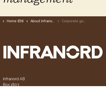
Home (EN)
About Infranord
Corporate governance
Infranord AB
Box 1803
171 21 Solna
Sverige
+ 46 (0)10-121 10 00