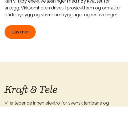
kan vi tilby effektive løsninger med høy kvalitet for
anlegg. Virksomheten drives i prosjektform og omfatter
både nybygg og større ombygginger og renoveringer.
Läs mer
Kraft & Tele
Vi er ledende innen elektro for svensk jernbane og
håndterer om lag 60 prosent av landets ikke-linjebundne
elektroinstallasjoner på nesten 70 prosent av Sveriges
areal.