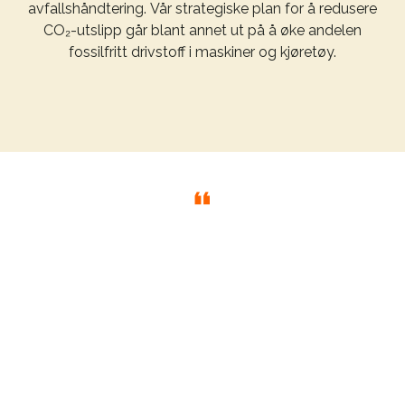
avfallshåndtering. Vår strategiske plan for å redusere
CO₂-utslipp går blant annet ut på å øke andelen
fossilfritt drivstoff i maskiner og kjøretøy.
Infranord arbeider for å skape en fremtid der vi sammen
med våre kunder løser bærekraftutfordringene
samfunnet står overfor.
Lisa Oliv
Sjef for bærekraft